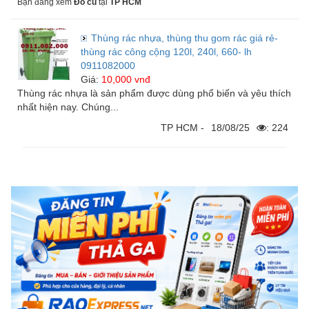
Bạn đang xem
Đồ cũ
tại
TP HCM
Linh kiện
Thùng rác nhựa, thùng thu gom rác giá rẻ-
Thiết bị Điện lạnh
thùng rác công cộng 120l, 240l, 660- lh
0911082000
Giá:
10,000 vnđ
Thùng rác nhựa là sản phẩm được dùng phổ biến và yêu thích
nhất hiện nay. Chúng...
Tìm đại lý phân phối
TP HCM -
18/08/25
: 224
Tìm đại lý phân phối
Tìm đại lý phân phối chiết khấu cao
Dịch vụ bảo trì
Dịch vụ bảo trì thiết bị
Dịch vụ bảo trì thiết bị