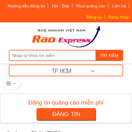
Hướng dẫn đăng tin
Hỏi - Đáp
Mua quảng cáo
Liên hệ
Máy móc công nghiệp
Đăng ký
Đăng nhập
Thiết bị công nghiệp
Thiết bị công nghiệp
TÌM KIẾM
Mua bán thiết bị cơ giới
TP HCM
Mua bán - Cho thuê xe cơ giới
Xe cơ giới
Đăng tin quảng cáo miễn phí
ĐĂNG TIN
Điện lạnh – linh kiện
Điện lạnh – linh kiện