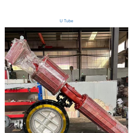
Mua bán xe
Mua bán xe
U Tube
Bất động sản
Bất động sản
Nhà đất
Cho thuê
Việc làm
Việc làm