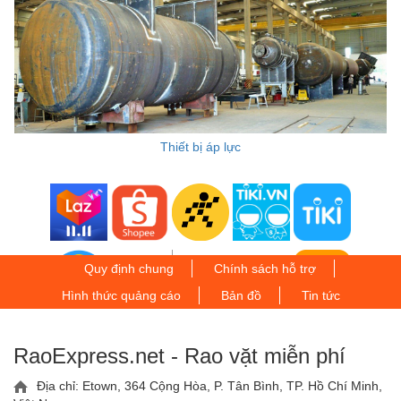
Thiết bị áp lực
Quy định chung
Chính sách hỗ trợ
Hình thức quảng cáo
Bản đồ
Tin tức
RaoExpress.net - Rao vặt miễn phí
Địa chỉ: Etown, 364 Cộng Hòa, P. Tân Bình, TP. Hồ Chí Minh,