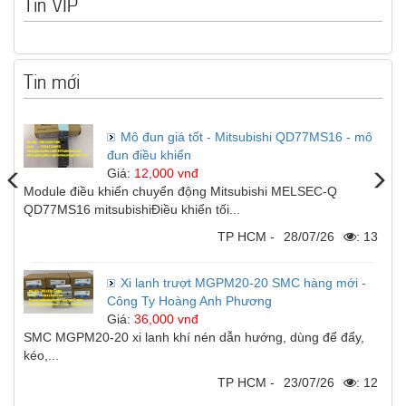
Tin VIP
Vật liệu xây dựng
Tin mới
Vật liệu xây dựng
Mô đun giá tốt - Mitsubishi QD77MS16 - mô
Vật liệu xây dựng
đun điều khiển
Giá:
12,000 vnđ
Module điều khiển chuyển động Mitsubishi MELSEC-Q
QD77MS16 mitsubishiĐiều khiển tối...
Đồ cũ
TP HCM -
28/07/26
: 13
Đồ cũ
Xi lanh trượt MGPM20-20 SMC hàng mới -
Công Ty Hoàng Anh Phương
Đồ cũ
Giá:
36,000 vnđ
SMC MGPM20-20 xi lanh khí nén dẫn hướng, dùng để đẩy,
kéo,...
TP HCM -
23/07/26
: 12
Mua bán xe