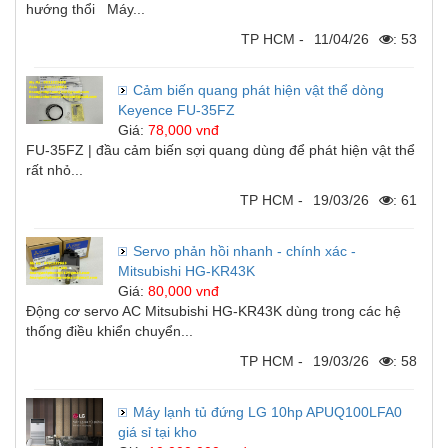
hướng thổi Máy...
TP HCM -
11/04/26
: 53
Cảm biến quang phát hiện vật thể dòng
Keyence FU-35FZ
Giá:
78,000 vnđ
FU-35FZ | đầu cảm biến sợi quang dùng để phát hiện vật thể
rất nhỏ...
TP HCM -
19/03/26
: 61
Servo phản hồi nhanh - chính xác -
Mitsubishi HG-KR43K
Giá:
80,000 vnđ
Động cơ servo AC Mitsubishi HG-KR43K dùng trong các hệ
thống điều khiển chuyển...
TP HCM -
19/03/26
: 58
Máy lạnh tủ đứng LG 10hp APUQ100LFA0
giá sỉ tại kho