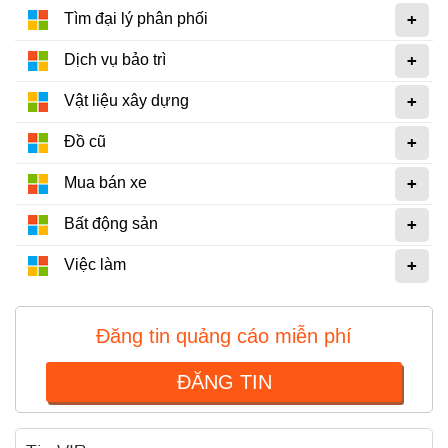
+
Tìm đại lý phân phối
Linh kiện
+
Dịch vụ bảo trì
Thiết bị Điện lạnh
+
Vật liệu xây dựng
+
Đồ cũ
Tìm đại lý phân phối
+
Mua bán xe
Tìm đại lý phân phối
+
Bất động sản
Tìm đại lý phân phối chiết khấu cao
+
Việc làm
Đăng tin quảng cáo miễn phí
Dịch vụ bảo trì
ĐĂNG TIN
Dịch vụ bảo trì thiết bị
Dịch vụ bảo trì thiết bị