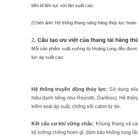
bền bỉ liên tục với tần suất cao.
Mua bán xe
Mua bán xe
(Chèn ảnh: Hệ thống thang nâng hàng thủy lực hoàn 
2
. Cấu tạo ưu việt của thang tải hàng t
Mỗi sản phẩm xuất xưởng từ Hoàng Long đều được đội
Bất động sản
lực áp suất cao:
Bất động sản
Nhà đất
Cho thuê
Hệ thống truyền động thủy lực:
Sử dụng xila
hiệu danh tiếng như Rexroth, Danfoss). Hệ thốn
kiểm soát áp suất, chống trôi cabin tự do.
Việc làm
Kết cấu cơ khí vững chắc:
Khung thang và vác
Việc làm
kỹ lưỡng chống hoen gỉ, đảm bảo không rung lắc 