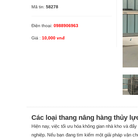
Mã tin:
58278
Linh kiện
Thiết bị Điện lạnh
Điện thoại:
0988906963
Giá :
10,000 vnđ
Tìm đại lý phân phối
Tìm đại lý phân phối
Tìm đại lý phân phối chiết khấu cao
Dịch vụ bảo trì
Các loại thang nâng hàng thủy lự
Dịch vụ bảo trì thiết bị
Hiện nay, việc tối ưu hóa không gian nhà kho và đẩy
Dịch vụ bảo trì thiết bị
nghiệp. Nếu bạn đang tìm kiếm một giải pháp vận chu