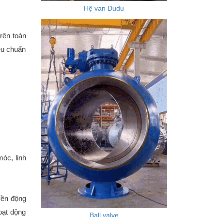
Hệ van Dudu
rên toàn
iêu chuẩn
óc, linh
yền động
oạt động
Ball valve