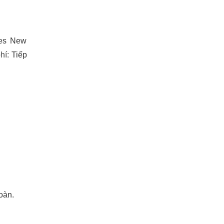
imes New
hí:
Tiếp
oàn.