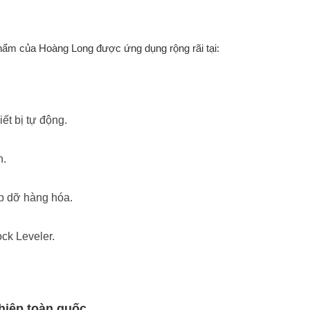
n phẩm của Hoàng Long được ứng dụng rộng rãi tại:
iết bị tự động.
n.
ếp dỡ hàng hóa.
ck Leveler.
ghiệp toàn quốc