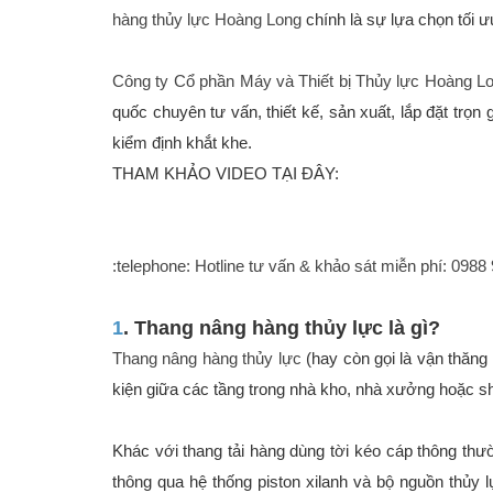
hàng thủy lực Hoàng Long
chính là sự lựa chọn tối ư
Công ty Cổ phần Máy và Thiết bị Thủy lực Hoàng L
Vật liệu xây dựng
quốc chuyên tư vấn, thiết kế, sản xuất, lắp đặt trọn
Vật liệu xây dựng
kiểm định khắt khe.
THAM KHẢO VIDEO TẠI ĐÂY:
Vật liệu xây dựng
:telephone: Hotline tư vấn & khảo sát miễn phí: 0988
Đồ cũ
Đồ cũ
1
. Thang nâng hàng thủy lực là gì?
Thang nâng hàng thủy lực
(hay còn gọi là vận thăng 
Đồ cũ
kiện giữa các tầng trong nhà kho, nhà xưởng hoặc s
Khác với thang tải hàng dùng tời kéo cáp thông thư
Mua bán xe
thông qua hệ thống piston xilanh và bộ nguồn thủy l