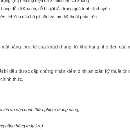
rọng lực)Tiêu thụ điện cả 2 chiều lên và xuống
àng dễ vỡKhá ồn, dễ bị giật lắc trong quá trình di chuyển
diện tíchYêu cầu hố pit sâu và tum kỹ thuật phía trên
mặt bằng thực tế của khách hàng, từ kho hàng nhẹ đến các 
ết bị đều được cấp chứng nhận kiểm định an toàn kỹ thuật từ
chính thức.
 khiển và vận hành thử nghiệm thang nâng)
ng nâng hàng thủy lực)