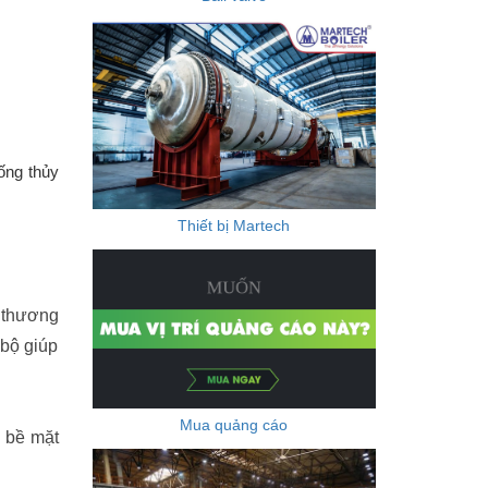
ống thủy
Thiết bị Martech
 thương
 bộ giúp
Mua quảng cáo
 bề mặt