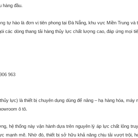
u hàng đầu.
ong
tự hào là đơn vị tiên phong tại Đà Nẵng, khu vực Miền Trung và t
 gói các dòng thang tải hàng thủy lực chất lượng cao, đáp ứng mọi t
 906 963
thủy lực) là thiết bị chuyên dụng dùng để nâng – hạ hàng hóa, máy m
howroom ô tô.
ờng, hệ thống này vận hành dựa trên nguyên lý áp lực chất lỏng tru
ực mạnh mẽ. Nhờ đó, thiết bị sở hữu khả năng chịu tải vượt trội, h