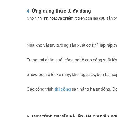
4
. Ứng dụng thực tế đa dạng
Nhờ tính linh hoạt và chiếm ít diện tích lắp đặt, sả
Nhà kho vật tư, xưởng sản xuất cơ khí, lắp ráp th
Trang trại chăn nuôi công nghệ cao công suất lớ
Showroom ô tô, xe máy, kho logistics, bến bãi x
Các công trình
thi công
sàn nâng hạ tự động, Do
5. Quy trình tư vấn và lắp đặt chuyên n