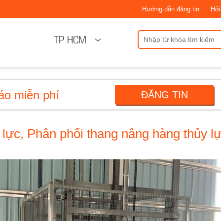
Hướng dẫn đăng tin
Hỏi
TP HCM
áo miễn phí
ĐĂNG TIN
 lực, Phân phối thang nâng hàng thủy l