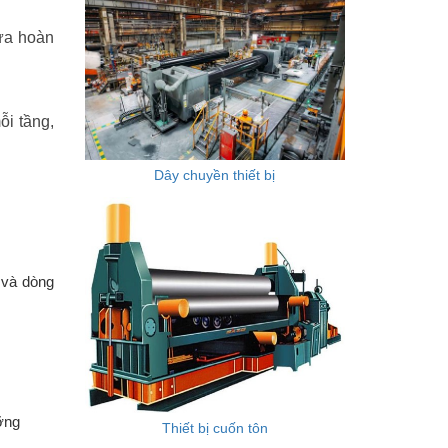
gừa hoàn
ỗi tầng,
Dây chuyền thiết bị
 và dòng
ỡng
Thiết bị cuốn tôn