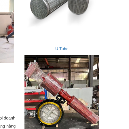
U Tube
ọi doanh
ng nâng