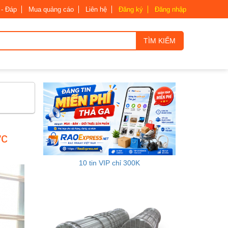
 - Đáp
Mua quảng cáo
Liên hệ
Đăng ký
Đăng nhập
TÌM KIẾM
ực
10 tin VIP chỉ 300K