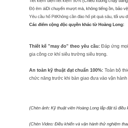
Tiết kiệm điệnTiết kiệm 50%
(Chiều xuống chạy bằng t
Độ êm ái
Di chuyển mượt mà, không tiếng ồn, bảo vệ h
Yêu cầu hố PitKhông cần đào hố pit quá sâu
, tối ưu 
Các điểm cộng độc quyền khác từ Hoàng Long:
Thiết kế "may đo" theo yêu cầu:
Đáp ứng mọi 
gia công cơ khí siêu trường siêu trọng.
An toàn kỹ thuật đạt chuẩn 100%:
Toàn bộ thi
chức năng trước khi bàn giao đưa vào vận hành 
(Chèn ảnh: Kỹ thuật viên Hoàng Long lắp đặt tủ điều
(Chèn Video: Điều khiển và vận hành thử nghiệm tha