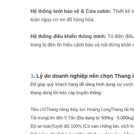
Việc làm
Hệ thống lưới bảo vệ & Cửa cabin:
Thiết kế l
toàn nguy cơ rơi đổ hàng hóa.
Hệ thống điều khiển thông minh:
Tủ điện điều
trang bị đèn tín hiệu cảnh báo và nút dừng khẩn 
3
. Lý do doanh nghiệp nên chọn Thang 
Để giúp quý khách hàng dễ dàng hình dung sự vượt t
thang dùng tời kéo cáp truyền thống:
Tiêu chíThang nâng thủy lực Hoàng LongThang tải hà
Tải trọngLên đến 5 Tấn
(Đa dạng từ 500kg - 5.000kg)T
Độ an toànTuyệt đối 100%
(Có van chống lún, xích k