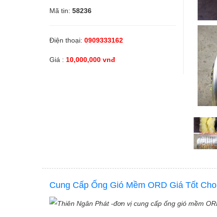
Mã tin:
58236
Linh kiện
Thiết bị Điện lạnh
Điện thoại:
0909333162
Giá :
10,000,000 vnđ
Tìm đại lý phân phối
Tìm đại lý phân phối
Tìm đại lý phân phối chiết khấu cao
Dịch vụ bảo trì
Cung Cấp Ống Gió Mềm ORD Giá Tốt Cho 
Dịch vụ bảo trì thiết bị
Dịch vụ bảo trì thiết bị