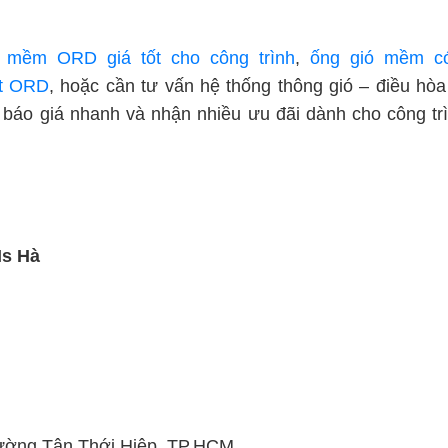
 mềm ORD giá tốt cho công trình
,
ống gió mềm c
ệt ORD
, hoặc cần tư vấn hệ thống thông gió – điều hò
 báo giá nhanh và nhận nhiều ưu đãi dành cho công tr
Ms Hà
hường Tân Thới Hiệp, TP.HCM