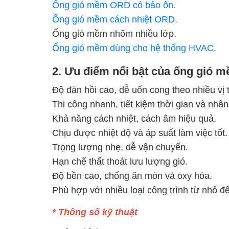
Ống gió mềm ORD có bảo ôn.
Mua bán xe
Ống gió mềm cách nhiệt ORD.
Mua bán xe
Ống gió mềm nhôm nhiều lớp.
Ống gió mềm dùng cho hệ thống HVAC.
2. Ưu điểm nổi bật của ống gió
Bất động sản
Độ đàn hồi cao, dễ uốn cong theo nhiều vị tr
Thi công nhanh, tiết kiệm thời gian và nhân
Bất động sản
Khả năng cách nhiệt, cách âm hiệu quả.
Nhà đất
Chịu được nhiệt độ và áp suất làm việc tốt.
Cho thuê
Trọng lượng nhẹ, dễ vận chuyển.
Hạn chế thất thoát lưu lượng gió.
Độ bền cao, chống ăn mòn và oxy hóa.
Phù hợp với nhiều loại công trình từ nhỏ đ
Việc làm
* Thông số kỹ thuật
Việc làm