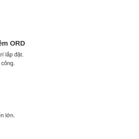
 mềm ORD
í lắp đặt.
 công.
ến lớn.