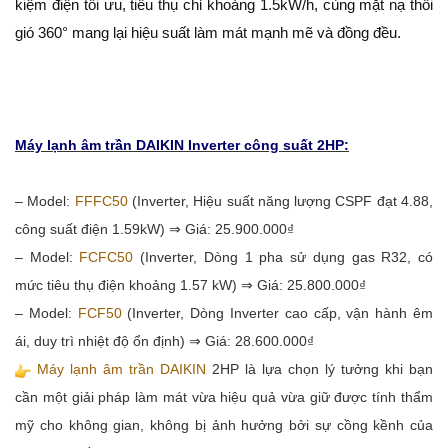
kiệm điện tối ưu, tiêu thụ chỉ khoảng 1.5kW/h, cùng mặt nạ thổi
Mua bán xe
gió 360° mang lại hiệu suất làm mát mạnh mẽ và đồng đều.
Mua bán xe
Máy lạnh âm trần DAIKIN Inverter công suất 2HP:
Bất động sản
– Model:
FFFC50
(Inverter, Hiệu suất năng lượng CSPF đạt 4.88,
Bất động sản
công suất điện 1.59kW) ⇒ Giá: 25.900.000₫
Nhà đất
– Model:
FCFC50
(Inverter, Dòng 1 pha sử dụng gas R32, có
Cho thuê
mức tiêu thụ điện khoảng 1.57 kW) ⇒ Giá: 25.800.000₫
– Model:
FCF50
(Inverter, Dòng Inverter cao cấp, vận hành êm
ái, duy trì nhiệt độ ổn định) ⇒ Giá: 28.600.000₫
Máy lạnh âm trần DAIKIN
2HP là lựa chọn lý tưởng khi bạn
Việc làm
cần một giải pháp làm mát vừa hiệu quả vừa giữ được tính thẩm
Việc làm
mỹ cho không gian, không bị ảnh hưởng bởi sự cồng kềnh của