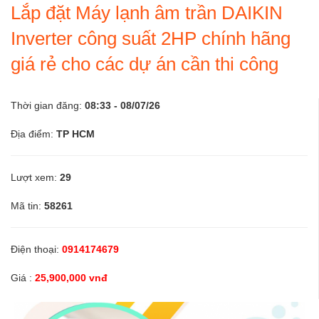
Lắp đặt Máy lạnh âm trần DAIKIN
Linh kiện
Inverter công suất 2HP chính hãng
Thiết bị Điện lạnh
giá rẻ cho các dự án cần thi công
Thời gian đăng:
08:33 - 08/07/26
Tìm đại lý phân phối
Địa điểm:
TP HCM
Tìm đại lý phân phối
Lượt xem:
29
Tìm đại lý phân phối chiết khấu cao
Mã tin:
58261
Dịch vụ bảo trì
Điện thoại:
0914174679
Dịch vụ bảo trì thiết bị
Giá :
25,900,000 vnđ
Dịch vụ bảo trì thiết bị