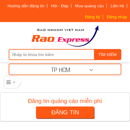
Hướng dẫn đăng tin
Hỏi - Đáp
Mua quảng cáo
Liên hệ
Máy móc công nghiệp
Đăng ký
Đăng nhập
Thiết bị công nghiệp
Thiết bị công nghiệp
TÌM KIẾM
Mua bán thiết bị cơ giới
TP HCM
Mua bán - Cho thuê xe cơ giới
Xe cơ giới
Đăng tin quảng cáo miễn phí
ĐĂNG TIN
Điện lạnh – linh kiện
Điện lạnh – linh kiện