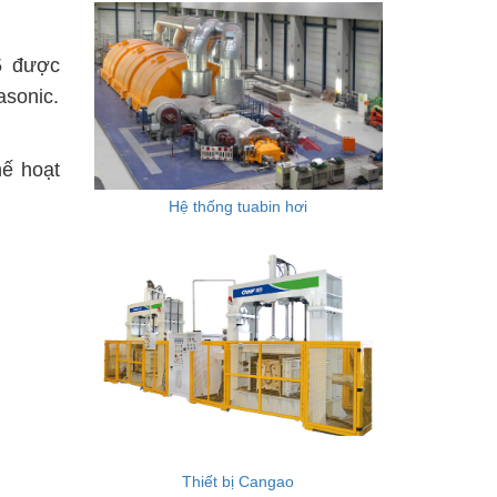
 được
sonic.
ế hoạt
Hệ thống tuabin hơi
Thiết bị Cangao