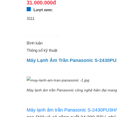
31.000.000đ
Mua bán xe
Lượt xem:
Mua bán xe
3111
Thông tin sản phẩm
Bất động sản
Bình luận
Thông số kỹ thuật
Bất động sản
Máy Lạnh Âm Trần Panasonic S-2430PU
Nhà đất
Cho thuê
Máy lạnh âm trần Panasonic công nghệ hiện đại mang lạ
Việc làm
Máy lạnh âm trần Panasonic S-2430PU3H/
Việc làm