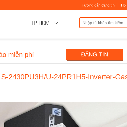
Hướng dẫn đăng tin
Hỏi
TP HCM
áo miễn phí
ĐĂNG TIN
c S-2430PU3H/U-24PR1H5-Inverter-Ga