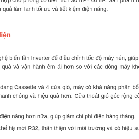
hợp cho phòng có diện tích 30 m² - 40 m². Sản phẩm n
 quả làm lạnh tối ưu và tiết kiệm điện năng.
điện
ệ biến tần Inverter để điều chỉnh tốc độ máy nén, giúp 
iệu quả và vận hành êm ái hơn so với các dòng máy k
n dạng Cassette và 4 cửa gió, máy có khả năng phân b
hanh chóng và hiệu quả hơn. Cửa thoát gió góc rộng c
 điện năng hơn nữa, giúp giảm chi phí điện hàng tháng.
hế hệ mới R32, thân thiện với môi trường và có hiệu s