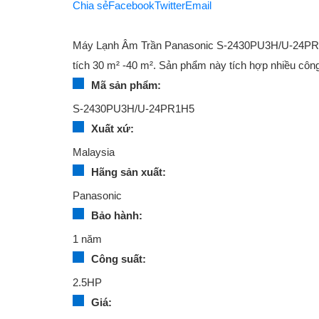
Chia sẻ
Facebook
Twitter
Email
Máy Lạnh Âm Trần Panasonic S-2430PU3H/U-24PR1H
Vật liệu xây dựng
tích 30 m² -40 m². Sản phẩm này tích hợp nhiều công 
Vật liệu xây dựng
Mã sản phẩm:
S-2430PU3H/U-24PR1H5
Vật liệu xây dựng
Xuất xứ:
Malaysia
Hãng sản xuất:
Đồ cũ
Panasonic
Đồ cũ
Bảo hành:
Đồ cũ
1 năm
Công suất:
2.5HP
Giá:
Mua bán xe