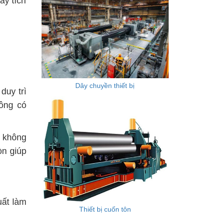
ày tích
Dây chuyền thiết bị
duy trì
hông có
ổ không
òn giúp
uất làm
Thiết bị cuốn tôn