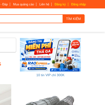
 - Đáp
Mua quảng cáo
Liên hệ
Đăng ký
Đăng nhập
TÌM KIẾM
s
10 tin VIP chỉ 300K