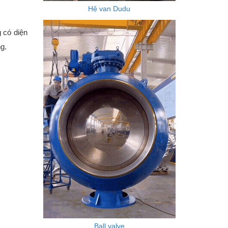
Hệ van Dudu
 có diện
ng.
Ball valve