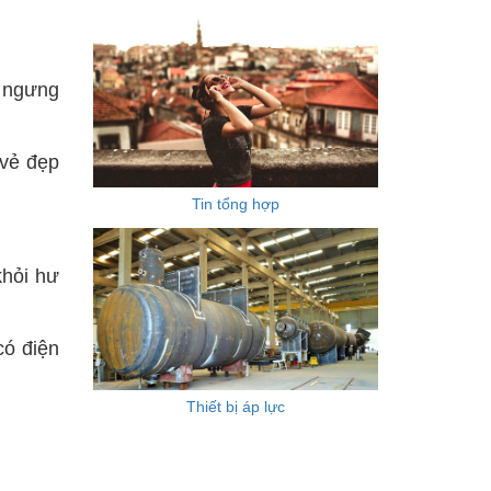
 ngưng
 vẻ đẹp
Tin tổng hợp
khỏi hư
có điện
Thiết bị áp lực