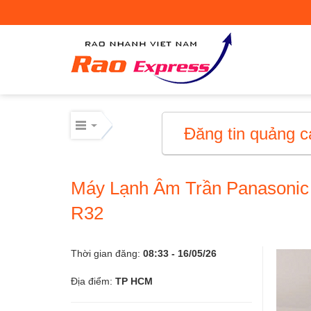
Máy móc công nghiệp
Thiết bị công nghiệp
Thiết bị công nghiệp
Đăng tin quảng c
Mua bán thiết bị cơ giới
Máy Lạnh Âm Trần Panasoni
Mua bán - Cho thuê xe cơ giới
R32
Xe cơ giới
Thời gian đăng:
08:33 - 16/05/26
Điện lạnh – linh kiện
Địa điểm:
TP HCM
Điện lạnh – linh kiện