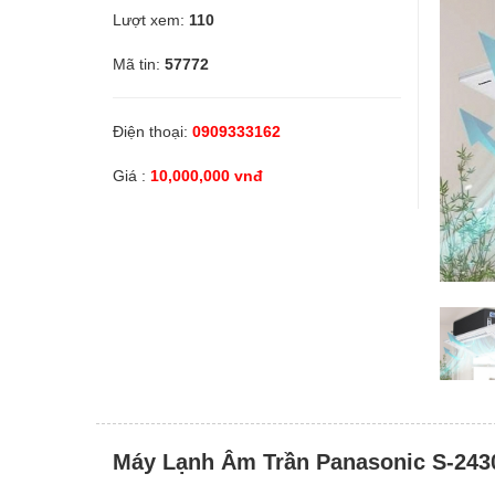
Lượt xem:
110
Linh kiện
Mã tin:
57772
Thiết bị Điện lạnh
Điện thoại:
0909333162
Giá :
10,000,000 vnđ
Tìm đại lý phân phối
Tìm đại lý phân phối
Tìm đại lý phân phối chiết khấu cao
Dịch vụ bảo trì
Dịch vụ bảo trì thiết bị
Máy Lạnh Âm Trần Panasonic S-243
Dịch vụ bảo trì thiết bị