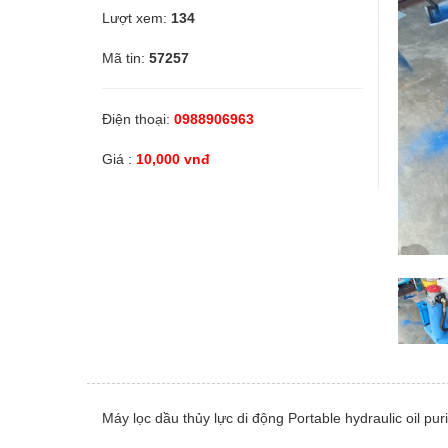
Lượt xem:
134
Linh kiện
Mã tin:
57257
Thiết bị Điện lạnh
Điện thoại:
0988906963
Giá :
10,000 vnđ
Tìm đại lý phân phối
Tìm đại lý phân phối
Tìm đại lý phân phối chiết khấu cao
Dịch vụ bảo trì
Dịch vụ bảo trì thiết bị
Máy lọc dầu thủy lực di động Portable hydraulic oil puri
Dịch vụ bảo trì thiết bị