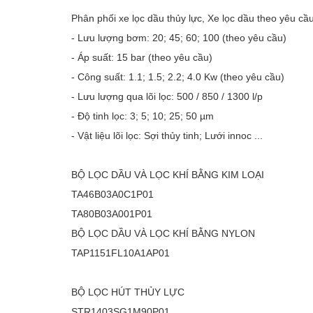
Phân phối xe lọc dầu thủy lực, Xe lọc dầu theo yêu c
- Lưu lượng bơm: 20; 45; 60; 100 (theo yêu cầu)
Vật liệu xây dựng
- Áp suất: 15 bar (theo yêu cầu)
- Công suất: 1.1; 1.5; 2.2; 4.0 Kw (theo yêu cầu)
Vật liệu xây dựng
- Lưu lượng qua lõi lọc: 500 / 850 / 1300 l/p
Vật liệu xây dựng
- Độ tinh lọc: 3; 5; 10; 25; 50 µm
- Vật liệu lõi lọc: Sợi thủy tinh; Lưới innoc ...
BỘ LỌC DẦU VÀ LỌC KHÍ BẰNG KIM LOẠI
Đồ cũ
TA46B03A0C1P01
Đồ cũ
TA80B03A001P01
BỘ LỌC DẦU VÀ LỌC KHÍ BẰNG NYLON
Đồ cũ
TAP1151FL10A1AP01
BỘ LỌC HÚT THỦY LỰC
Mua bán xe
STR1403SG1M90P01