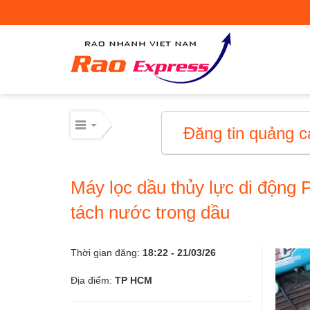
Máy móc công nghiệp
Thiết bị công nghiệp
Thiết bị công nghiệp
Đăng tin quảng c
Mua bán thiết bị cơ giới
Máy lọc dầu thủy lực di động Por
Mua bán - Cho thuê xe cơ giới
tách nước trong dầu
Xe cơ giới
Thời gian đăng:
18:22 - 21/03/26
Điện lạnh – linh kiện
Địa điểm:
TP HCM
Điện lạnh – linh kiện