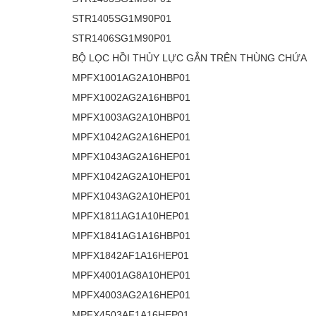
Mua bán xe
STR1405SG1M90P01
STR1406SG1M90P01
Mua bán xe
BỘ LỌC HỒI THỦY LỰC GẮN TRÊN THÙNG CHỨA
MPFX1001AG2A10HBP01
MPFX1002AG2A16HBP01
Bất động sản
MPFX1003AG2A10HBP01
MPFX1042AG2A16HEP01
Bất động sản
MPFX1043AG2A16HEP01
Nhà đất
MPFX1042AG2A10HEP01
MPFX1043AG2A10HEP01
Cho thuê
MPFX1811AG1A10HEP01
MPFX1841AG1A16HBP01
MPFX1842AF1A16HEP01
Việc làm
MPFX4001AG8A10HEP01
MPFX4003AG2A16HEP01
Việc làm
MPFX4503AF1A16HEP01