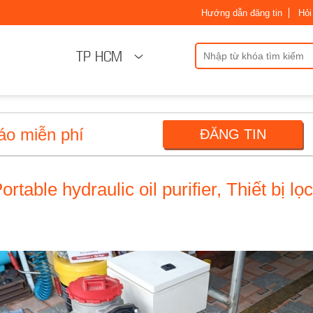
Hướng dẫn đăng tin
Hỏi
TP HCM
áo miễn phí
ĐĂNG TIN
table hydraulic oil purifier, Thiết bị lọc