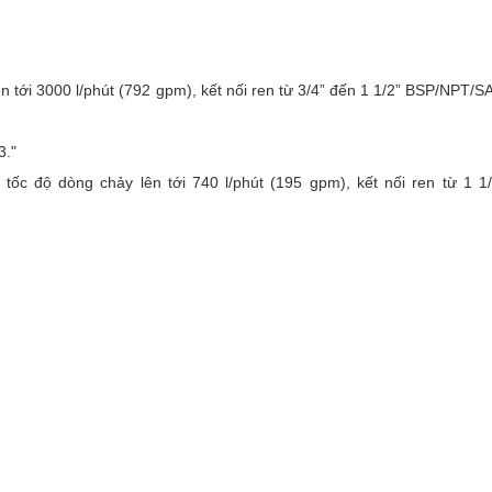
ên tới 3000 l/phút (792 gpm), kết nối ren từ 3/4” đến 1 1/2” BSP/NPT/S
3."
, tốc độ dòng chảy lên tới 740 l/phút (195 gpm), kết nối ren từ 1 1