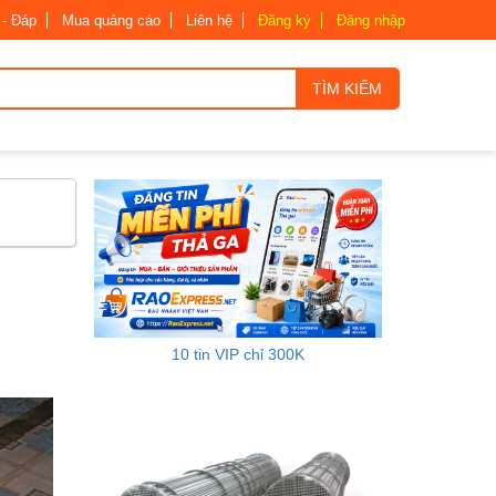
 - Đáp
Mua quảng cáo
Liên hệ
Đăng ký
Đăng nhập
TÌM KIẾM
10 tin VIP chỉ 300K