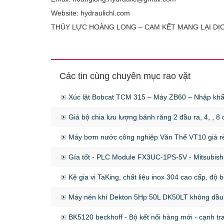
Website: hydraulichl.com
THỦY LỰC HOÀNG LONG – CAM KẾT MANG LẠI DỊ
Các tin cùng chuyên mục rao vặt
Xúc lật Bobcat TCM 315 – Máy ZB60 – Nhập kh
Giá bộ chia lưu lượng bánh răng 2 đầu ra, 4, , 8 
Máy bơm nước công nghiệp Văn Thể VT10 giá r
Gía tốt - PLC Module FX3UC-1PS-5V - Mitsubis
Kệ gia vị TaKing, chất liệu inox 304 cao cấp, độ 
Máy nén khí Dekton 5Hp 50L DK50LT không dầu 
BK5120 beckhoff - Bộ kết nối hàng mới - cạnh tra