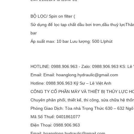
BỘ LỌC/ Spin on filter (
Sử dụng để lọc tạp chất dầu bơi trơn,dầu thuỷ lựcThân
bar
Áp suất max: 10 bar Lưu lượng: 500 L/phút
HOTLINE: 0988.906.963 - Zalo: 0988.906.963 KS: Lê 
Email: Email: hoanglong.hydraulic@gmail.com
Hotline: 0988.906.963 Kỹ Sư – Lê Việt Anh
CÔNG TY CỔ PHẦN MÁY VÀ THIẾT BỊ THỦY LỰC 
Chuyên phân phối, thiết kế, thi công, sửa chữa hệ thống
Phòng Giao Dịch: Tòa nhà Trọng Thức 630 – 632 Ngô
Mã Số Thuế: 0401861077
Điện Thoại: 0988.906.963
Email: hoanglong.hydraulic@gmail.com