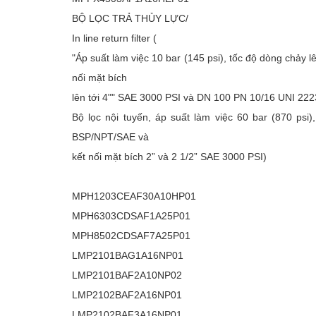
Việc làm
BỘ LỌC TRẢ THỦY LỰC/
In line return filter (
"Áp suất làm việc 10 bar (145 psi), tốc độ dòng chảy l
nối mặt bích
lên tới 4"" SAE 3000 PSI và DN 100 PN 10/16 UNI 222
Bộ lọc nội tuyến, áp suất làm việc 60 bar (870 psi)
BSP/NPT/SAE và
kết nối mặt bích 2” và 2 1/2” SAE 3000 PSI)
MPH1203CEAF30A10HP01
MPH6303CDSAF1A25P01
MPH8502CDSAF7A25P01
LMP2101BAG1A16NP01
LMP2101BAF2A10NP02
LMP2102BAF2A16NP01
LMP2102BAF3A16NP01