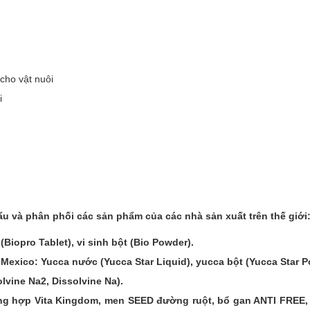
cho vật nuôi
i
 và phân phối các sản phẩm của các nhà sản xuất trên thế giới
(Biopro Tablet), vi sinh bột (Bio Powder).
- Mexico: Yucca nước (Yucca Star Liquid), yucca bột (Yucca Star P
lvine Na2, Dissolvine Na).
ổng hợp Vita Kingdom, men SEED đường ruột, bổ gan ANTI FREE