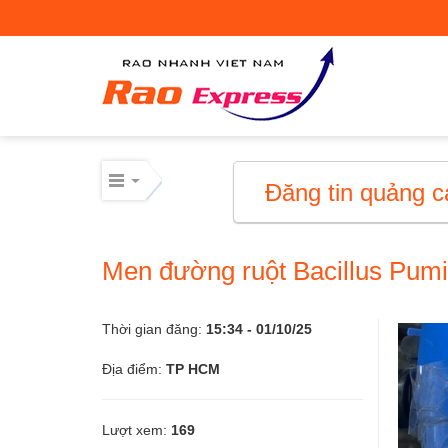
Máy móc công nghiệp
Thiết bị công nghiệp
Thiết bị công nghiệp
Đăng tin quảng c
Mua bán thiết bị cơ giới
Men đường ruột Bacillus Pum
Mua bán - Cho thuê xe cơ giới
Xe cơ giới
Thời gian đăng:
15:34 - 01/10/25
Địa điểm:
TP HCM
Điện lạnh – linh kiện
Lượt xem:
169
Điện lạnh – linh kiện