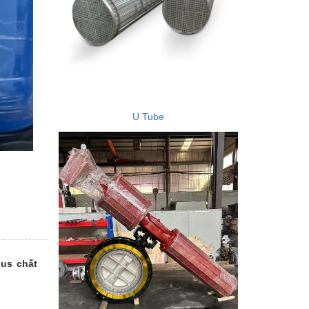
U Tube
lus chất