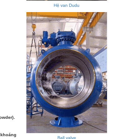
Hệ van Dudu
:
owder).
, khoáng
Ball valve