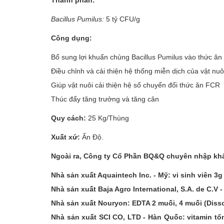
Thành phần:
Bacillus Pumilus:
5 tỷ CFU/g
Công dụng:
Vật liệu xây dựng
Bổ sung lợi khuẩn chủng Bacillus Pumilus vào thức ăn 
Vật liệu xây dựng
Điều chỉnh và cải thiện hệ thống miễn dịch của vật nuô
Vật liệu xây dựng
Giúp vật nuôi cải thiện hệ số chuyển đổi thức ăn FCR
Thúc đẩy tăng trưởng và tăng cân
Quy cách:
25 Kg/Thùng
Đồ cũ
Xuất xứ:
Ấn Độ.
Đồ cũ
Ngoài ra, Công ty Cổ Phần BQ&Q chuyên nhập khẩu
Đồ cũ
Nhà sản xuất Aquaintech Inc. - Mỹ: vi sinh viên 3g 
Nhà sản xuất Baja Agro International, S.A. de C.V 
Nhà sản xuất Nouryon: EDTA 2 muối, 4 muối (Disso
Mua bán xe
Nhà sản xuất SCI CO, LTD - Hàn Quốc: vitamin t