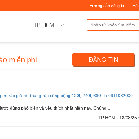
Hướng dẫn đăng tin
Hỏi
TP HCM
áo miễn phí
ĐĂNG TIN
om rác giá rẻ- thùng rác công cộng 120l, 240l, 660- lh 0911082000
ược dùng phổ biến và yêu thích nhất hiện nay. Chúng...
TP HCM -
18/08/25