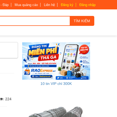
 - Đáp
Mua quảng cáo
Liên hệ
Đăng ký
Đăng nhập
TÌM KIẾM
10 tin VIP chỉ 300K
: 224