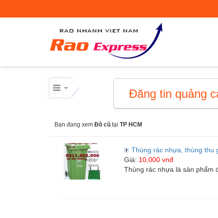
Máy móc công nghiệp
Thiết bị công nghiệp
Thiết bị công nghiệp
Đăng tin quảng c
Mua bán thiết bị cơ giới
Bạn đang xem
Đồ cũ
tại
TP HCM
Mua bán - Cho thuê xe cơ giới
Xe cơ giới
Thùng rác nhựa, thùng thu g
Giá:
10,000 vnđ
Thùng rác nhựa là sản phẩm đ
Điện lạnh – linh kiện
Điện lạnh – linh kiện