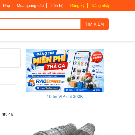
 - Đáp
Mua quảng cáo
Liên hệ
Đăng ký
Đăng nhập
TÌM KIẾM
10 tin VIP chỉ 300K
6
: 46
c