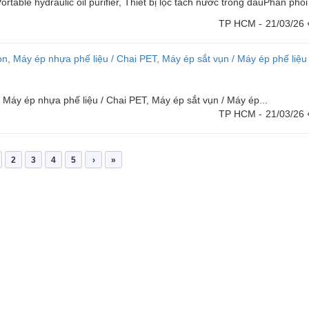
rtable hydraulic oil purifier, Thiết bị lọc tách nước trong dầuPhân phối 
TP HCM -
21/03/26
on, Máy ép nhựa phế liệu / Chai PET, Máy ép sắt vụn / Máy ép phế liệu
, Máy ép nhựa phế liệu / Chai PET, Máy ép sắt vụn / Máy ép...
TP HCM -
21/03/26
2
3
4
5
›
»