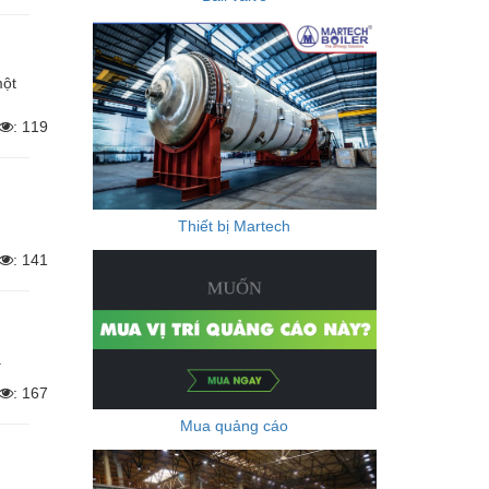
một
: 119
Thiết bị Martech
: 141
.
: 167
Mua quảng cáo