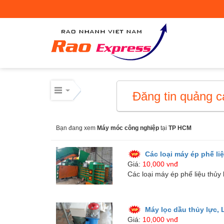
Máy móc công nghiệp
Thiết bị công nghiệp
Thiết bị công nghiệp
Đăng tin quảng c
Mua bán thiết bị cơ giới
Bạn đang xem
Máy móc công nghiệp
tại
TP HCM
Mua bán - Cho thuê xe cơ giới
Xe cơ giới
Các loại máy ép phế li
Giá:
10,000 vnđ
Các loại máy ép phế liệu thủy
Điện lạnh – linh kiện
Máy lọc dầu thủy lực, 
Giá:
10,000 vnđ
Điện lạnh – linh kiện