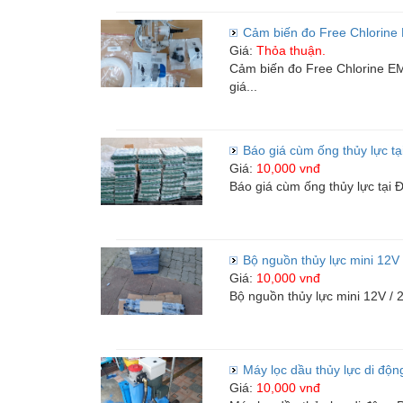
Mua bán xe
Cảm biến đo Free Chlorin
Giá:
Thỏa thuận.
Mua bán xe
Cảm biến đo Free Chlorine E
giá...
Bất động sản
Báo giá cùm ống thủy lực tạ
Giá:
10,000 vnđ
Bất động sản
Báo giá cùm ống thủy lực tại 
Nhà đất
Cho thuê
Bộ nguồn thủy lực mini 12V 
Giá:
10,000 vnđ
Bộ nguồn thủy lực mini 12V / 
Việc làm
Máy lọc dầu thủy lực di động 
Việc làm
Giá:
10,000 vnđ