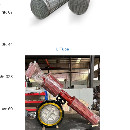
.
6
: 67
6
: 44
U Tube
: 328
6
: 60