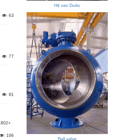
Hệ van Dudu
6
: 63
6
: 77
6
: 81
1802+
: 106
Ball valve