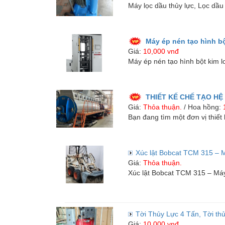
Máy lọc dầu thủy lực, Lọc dầu
Linh kiện
Thiết bị Điện lạnh
Máy ép nén tạo hình bột
Giá:
10,000 vnđ
Máy ép nén tạo hình bột kim lo
Tìm đại lý phân phối
THIẾT KẾ CHẾ TẠO H
Tìm đại lý phân phối
Giá:
Thỏa thuận.
/ Hoa hồng:
Bạn đang tìm một đơn vị thiết 
Tìm đại lý phân phối chiết khấu cao
Xúc lật Bobcat TCM 315 – 
Giá:
Thỏa thuận.
Xúc lật Bobcat TCM 315 – Má
Dịch vụ bảo trì
Dịch vụ bảo trì thiết bị
Tời Thủy Lực 4 Tấn, Tời thủy
Dịch vụ bảo trì thiết bị
Giá:
10,000 vnđ