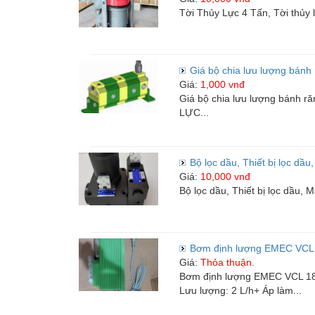
Tời Thủy Lực 4 Tấn, Tời thủy lự
Vật liệu xây dựng
Giá bộ chia lưu lượng bánh r
Vật liệu xây dựng
Giá:
1,000 vnđ
Giá bộ chia lưu lượng bánh 
Vật liệu xây dựng
LỰC...
Bộ lọc dầu, Thiết bị lọc dầu
Giá:
10,000 vnđ
Đồ cũ
Bộ lọc dầu, Thiết bị lọc dầu
Đồ cũ
Đồ cũ
Bơm định lượng EMEC VCL 18
Giá:
Thỏa thuận.
Bơm định lượng EMEC VCL 1802
Lưu lượng: 2 L/h+ Áp làm...
Mua bán xe