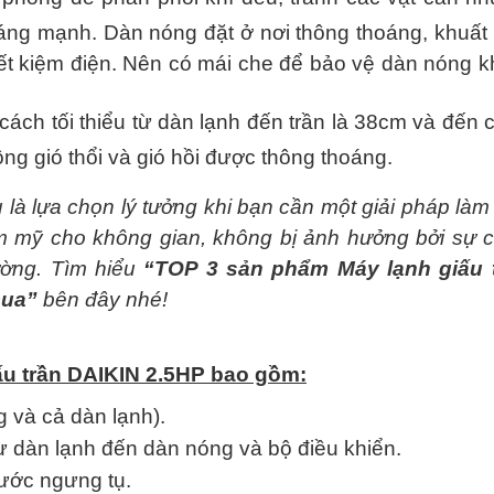
sáng mạnh. Dàn nóng đặt ở nơi thông thoáng, khuất 
 tiết kiệm điện. Nên có mái che để bảo vệ dàn nóng k
ách tối thiểu từ dàn lạnh đến trần là 38cm và đến 
g gió thổi và gió hồi được thông thoáng.
u
là lựa chọn lý tưởng khi bạn cần một giải pháp làm
m mỹ cho không gian, không bị ảnh hưởng bởi sự 
ường. Tìm hiểu
“
TOP 3 sản phẩm Máy lạnh giấu 
mua
”
bên đây nhé!
ấu trần DAIKIN 2.5HP bao gồm:
 và cả dàn lạnh).
từ dàn lạnh đến dàn nóng và bộ điều khiển.
ước ngưng tụ.