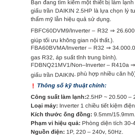
Bạn đang tìm kiếm một thiết bị làm lạn
giấu trần DAIKIN 2.5HP
là lựa chọn lý 
thẩm mỹ lẫn hiệu quả sử dụng.
Vật liệu xây dựng
FBFC60DVM9
/Inverter – R32 ⇒ 26.600
Vật liệu xây dựng
giúp tối ưu không gian nội thất.).
FBA60BVMA
/Inverter – R32 ⇒ 34.000.0
Vật liệu xây dựng
gas R32, áp suất tĩnh trung bình).
FDBNQ21MV1
/Non–Inverter – R410a ⇒
, phù hợp nhiều căn hộ)
giấu trần DAIKIN
Đồ cũ
Thông số kỹ thuật chính:
Đồ cũ
Công suất làm lạnh:
2.5HP ~ 20.500 – 
Đồ cũ
Loại máy:
Inverter 1 chiều tiết kiệm điệ
Kích thước ống đồng:
9.5mm/15.9mm
Phạm vi hiệu quả:
Phòng diện tích 30-
Mua bán xe
Nguồn điện:
1P, 220 – 240v, 50Hz.