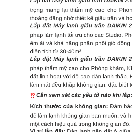
Lắp đặt
Máy lạnh giấu trần DAIKIN 2
Việc làm
trọng mang lại thẩm mỹ cao cho Phòn
thoáng đãng nhờ thiết kế giấu trần và h
Lắp đặt
Máy lạnh giấu trần DAIKIN 
pháp làm lạnh tối ưu cho các Studio, 
êm ái và khả năng phân phối gió đồng 
diện tích từ 30-40m².
Lắp đặt
Máy lạnh giấu trần DAIKIN 
pháp thẩm mỹ cao cho Phòng khám, Khá
đặt linh hoạt với độ cao dàn lạnh thấp. 
làm mát đều khắp không gian, đặc biệt
Cần xem xét các yếu tố nào khi lắp
Kích thước của không gian:
Đảm bảo
để làm lạnh không gian bạn muốn, và h
một cách hiệu quả trong không gian đó.
Vị trí lắp đặt:
Dàn lạnh nên đặt ở giữa