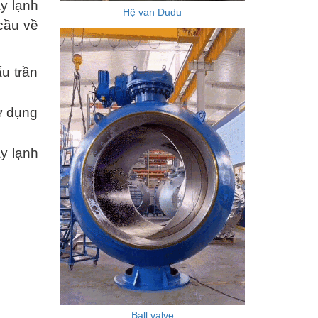
y lạnh
Hệ van Dudu
cầu về
u trần
sử dụng
y lạnh
Ball valve