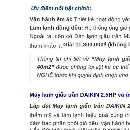
Mua bán xe
Ưu điểm nổi bật chính:
Mua bán xe
Vận hành êm ái:
Thiết kế hoạt động yên 
Làm lạnh đồng đều:
Hệ thống ống gió 
Ngoài ra, còn có Dàn lạnh giấu trần
MU
Giá: 11.300.000₫ (không
tham khảo là
Bất động sản
Thông tin chi tiết về
“
Máy lạnh gi
Bất động sản
40m2
”
được chúng tôi liệt kê cụ 
Nhà đất
NGHỆ trước khi quyết định chọn cho
Cho thuê
Máy lạnh giấu trần DAIKIN 2.5HP và ứ
Lắp đặt
Máy lạnh giấu trần DAIKIN 
Việc làm
thẩm mỹ và làm lạnh hiệu quả cùng thi
Việc làm
đảm bảo phân phối gió đều, vận hành bề