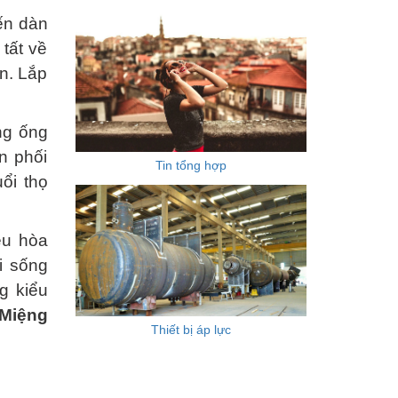
ến dàn
tất về
ồn. Lắp
ng ống
n phối
Tin tổng hợp
ổi thọ
iều hòa
i sống
g kiểu
Miệng
Thiết bị áp lực