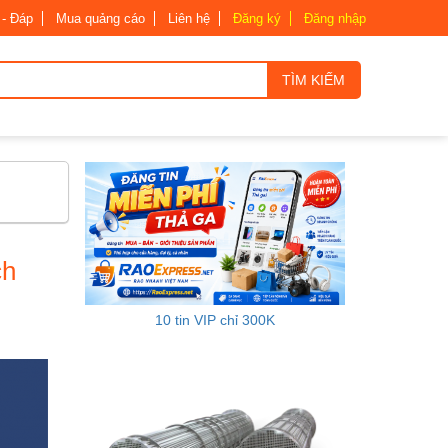
 - Đáp
Mua quảng cáo
Liên hệ
Đăng ký
Đăng nhập
TÌM KIẾM
ch
10 tin VIP chỉ 300K