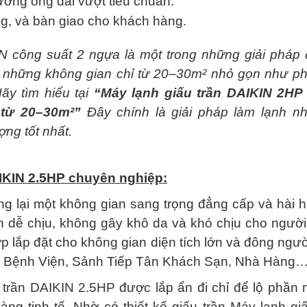
ờng ống dài vượt tiêu chuẩn.
g, và bàn giao cho khách hàng.
IN
công suất 2 ngựa là một trong những giải pháp 
o những không gian chỉ từ 20–30m² nhỏ gọn như p
ãy tìm hiểu tại
“
Máy lạnh giấu trần DAIKIN 2HP 
 từ 20–30m²
”
Đây chính là giải pháp làm lạnh n
ợng tốt nhất.
AIKIN 2.5HP chuyên nghiệp:
g lại một không gian sang trọng đẳng cấp và hài h
ạnh dễ chịu, không gây khô da và khó chịu cho người
hợp lắp đặt cho không gian diện tích lớn và đông ngư
, Bệnh Viện, Sảnh Tiếp Tân Khách Sạn, Nhà Hàn
 trần DAIKIN 2.5HP
được lắp ẩn đi chỉ để lộ phần 
àng tinh tế. Nhờ có thiết kế giấu trần
Máy lạnh giấ