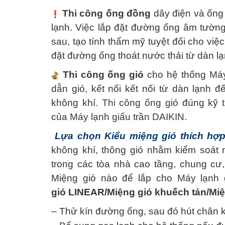
Thi công ống đồng
dây điện và ống
lạnh. Việc lắp đặt đường ống âm tường
sau, tạo tính thẩm mỹ tuyệt đối cho việ
đặt đường ống thoát nước thải từ dàn l
Thi công ống gió
cho hệ thống
Máy
dẫn gió, kết nối kết nối từ dàn lạnh 
không khí.
Thi công ống gió
đúng kỹ th
của
Máy lạnh giấu trần DAIKIN
.
Lựa chọn Kiểu miệng gió thích hợp
không khí, thông gió nhằm kiểm soát 
trong các tòa nhà cao tầng, chung c
Miệng gió nào để lắp cho
Máy lạnh 
gió
LINEAR/
Miệng gió
khuếch tán/
Miệ
– Thử kín đường ống, sau đó hút chân 