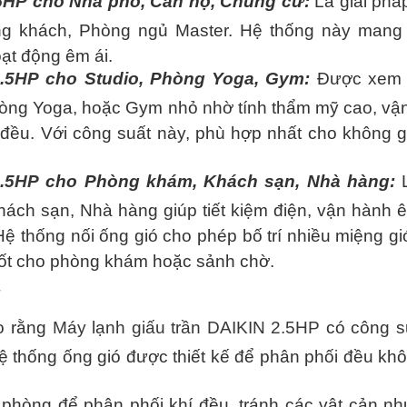
.5HP
cho Nhà phố, Căn hộ, Chung cư:
Là giải phá
g khách, Phòng ngủ Master. Hệ thống này mang 
oạt động êm ái.
2.5HP
cho Studio, Phòng Yoga, Gym:
Được xem l
Phòng Yoga, hoặc Gym nhỏ nhờ tính thẩm mỹ cao, vậ
đều. Với công suất này, phù hợp nhất cho không g
2.5HP
cho Phòng khám, Khách sạn, Nhà hàng:
L
ch sạn, Nhà hàng giúp tiết kiệm điện, vận hành ê
Hệ thống nối ống gió cho phép bố trí nhiều miệng gi
 tốt cho phòng khám hoặc sảnh chờ.
:
 rằng
Máy lạnh giấu trần DAIKIN 2.5HP
có công s
ệ thống ống gió được thiết kế để phân phối đều khô
 phòng để phân phối khí đều, tránh các vật cản nh