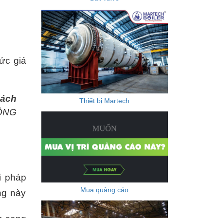
ức giá
hách
Thiết bị Martech
CÔNG
i pháp
Mua quảng cáo
ng này