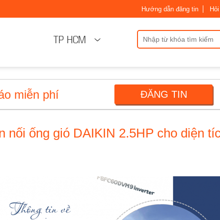
Hướng dẫn đăng tin
Hỏi
TP HCM
áo miễn phí
ĐĂNG TIN
ần nối ống gió DAIKIN 2.5HP cho diện tí