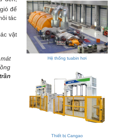
gió để
hỏi tác
các vật
 mát
Hệ thống tuabin hơi
cồng
trần
Thiết bị Cangao