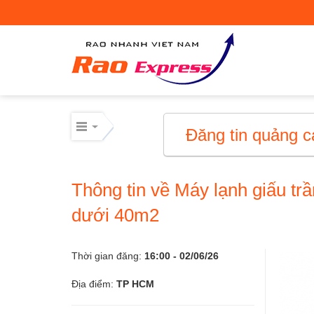
Máy móc công nghiệp
Thiết bị công nghiệp
Thiết bị công nghiệp
Đăng tin quảng c
Mua bán thiết bị cơ giới
Thông tin về Máy lạnh giấu tr
Mua bán - Cho thuê xe cơ giới
dưới 40m2
Xe cơ giới
Thời gian đăng:
16:00 - 02/06/26
Điện lạnh – linh kiện
Địa điểm:
TP HCM
Điện lạnh – linh kiện