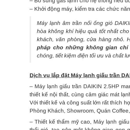
– Bổ sung gas lạnh cho hệ thống nếu đư
– Khởi động máy, kiểm tra các chức năn
Máy lạnh âm trần nối ống gió DAIK
hòa không khí hiệu quả tốt nhất ch
khách, văn phòng, cửa hàng nhỏ. H
pháp cho những không gian chỉ
chóng, tiết kiệm điện tối ưu và chất lư
Dịch vụ lắp đặt Máy lạnh giấu trần D
–
Máy lạnh giấu trần DAIKIN 2.5HP
man
thiết kế nội thất, cùng cảm giác mát l
Với thiết kế và công suất lớn rất thích 
Phòng Khách, Showroom, Quán Coffee
– Thiết kế thẩm mỹ cao,
Máy lạnh giấu
thổi gió, tạo nên một không gian gọn g