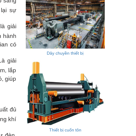
p sang
lại sự
à giải
n hành
ian có
Dây chuyền thiết bị
à giải
m, lắp
ó, giúp
uất đủ
ng khí
Thiết bị cuốn tôn
ư đèn,