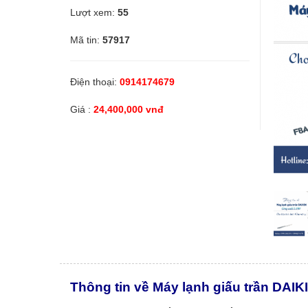
Lượt xem:
55
Linh kiện
Mã tin:
57917
Thiết bị Điện lạnh
Điện thoại:
0914174679
Giá :
24,400,000 vnđ
Tìm đại lý phân phối
Tìm đại lý phân phối
Tìm đại lý phân phối chiết khấu cao
Dịch vụ bảo trì
Dịch vụ bảo trì thiết bị
Thông tin về Máy lạnh giấu trần DAIK
Dịch vụ bảo trì thiết bị