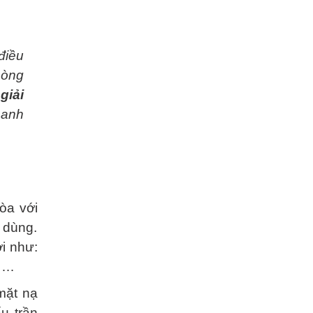
điều
hòng
giải
hanh
òa với
 dùng.
ời như:
g……
mặt nạ
u trần