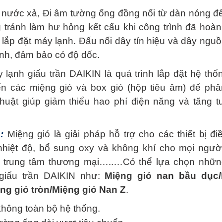
 nước xả,
Đi âm tường
ống đồng nối từ dàn nóng đ
 tránh làm hư hỏng kết cấu khi công trình đã hoàn 
c lắp đặt máy lạnh. Đấu nối dây tín hiệu và dây ngu
ạnh, đảm bảo có độ dốc.
 lạnh giấu trần DAIKIN
là quá trình lắp đặt hệ thố
đến các miệng gió và box gió (hộp tiêu âm) để phâ
uật giúp giảm thiểu hao phí điện năng và tăng tu
:
Miệng gió
là giải pháp hỗ trợ cho các thiết bị đ
nhiệt độ, bổ sung oxy và không khí cho mọi ngườ
ư, trung tâm thương mại…..…Có thể lựa chọn nhữn
giấu trần DAIKIN
như:
Miệng gió
nan bầu dục/
ng gió
tròn/
Miệng gió
Nan Z
.
không toàn bộ hệ thống.