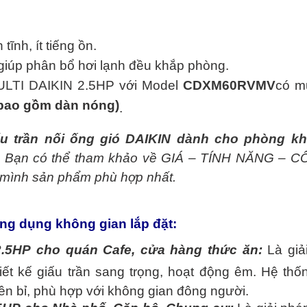
tĩnh, ít tiếng ồn.
giúp phân bổ hơi lạnh đều khắp phòng.
LTI DAIKIN
2.5HP với Model
CDXM60RVMV
có m
 bao gồm dàn nóng)
.
ấu trần nối ống gió DAIKIN dành cho phòng k
thể. Bạn có thể tham khảo về GIÁ – TÍNH NĂNG – 
 mình sản phẩm phù hợp nhất.
ng dụng không gian lắp đặt:
2.5HP
cho quán Cafe, cửa hàng thức ăn:
Là giả
ết kế giấu trần sang trọng, hoạt động êm. Hệ thố
n bỉ, phù hợp với không gian đông người.