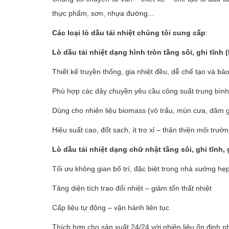
thực phẩm, sơn, nhựa đường...
Các loại lò dầu tải nhiệt chúng tôi cung cấp
:
Vật liệu xây dựng
Lò dầu tải nhiệt dạng hình tròn tầng sôi, ghi tĩnh 
Vật liệu xây dựng
Thiết kế truyền thống, gia nhiệt đều, dễ chế tạo và bảo 
Vật liệu xây dựng
Phù hợp các dây chuyền yêu cầu công suất trung bình
Dùng cho nhiên liệu biomass (vỏ trấu, mùn cưa, dăm g
Hiệu suất cao, đốt sạch, ít tro xỉ – thân thiện môi trườ
Đồ cũ
Lò dầu tải nhiệt dạng chữ nhật tầng sôi, ghi tĩnh, 
Đồ cũ
Tối ưu không gian bố trí, đặc biệt trong nhà xưởng hẹ
Đồ cũ
Tăng diện tích trao đổi nhiệt – giảm tổn thất nhiệt
Cấp liệu tự động – vận hành liên tục
Mua bán xe
Thích hợp cho sản xuất 24/24 với nhiên liệu ổn định n