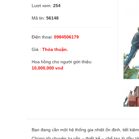
Lượt xem:
254
Linh kiện
Mã tin:
56148
Thiết bị Điện lạnh
Điện thoại:
0984506179
Giá :
Thỏa thuận.
Tìm đại lý phân phối
Hoa hồng cho người giới thiệu:
Tìm đại lý phân phối
10,000,000 vnđ
Tìm đại lý phân phối chiết khấu cao
Dịch vụ bảo trì
Dịch vụ bảo trì thiết bị
Bạn đang cần một hệ thống gia nhiệt ổn định, tiết kiệm
Dịch vụ bảo trì thiết bị
Chúng tôi chuyên tư vấn – thiết kế – chế tạo lò dầu t