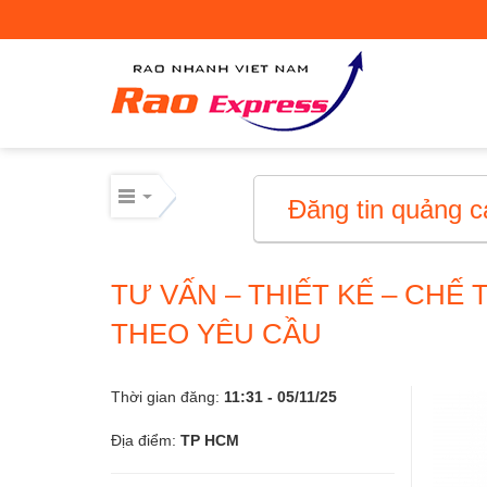
Máy móc công nghiệp
Thiết bị công nghiệp
Thiết bị công nghiệp
Đăng tin quảng c
Mua bán thiết bị cơ giới
TƯ VẤN – THIẾT KẾ – CHẾ
Mua bán - Cho thuê xe cơ giới
THEO YÊU CẦU
Xe cơ giới
Thời gian đăng:
11:31 - 05/11/25
Điện lạnh – linh kiện
Địa điểm:
TP HCM
Điện lạnh – linh kiện