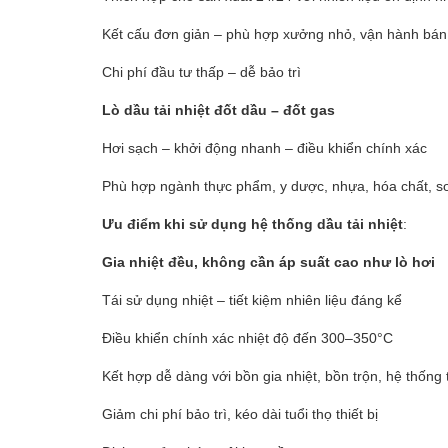
Mua bán xe
Kết cấu đơn giản – phù hợp xưởng nhỏ, vận hành bán
Mua bán xe
Chi phí đầu tư thấp – dễ bảo trì
Lò dầu tải nhiệt đốt dầu – đốt gas
Hơi sạch – khởi động nhanh – điều khiển chính xác
Bất động sản
Phù hợp ngành thực phẩm, y dược, nhựa, hóa chất, s
Bất động sản
Ưu điểm khi sử dụng hệ thống dầu tải nhiệt
:
Nhà đất
Gia nhiệt đều, không cần áp suất cao như lò hơi
Cho thuê
Tái sử dụng nhiệt – tiết kiệm nhiên liệu đáng kể
Điều khiển chính xác nhiệt độ đến 300–350°C
Kết hợp dễ dàng với bồn gia nhiệt, bồn trộn, hệ thống t
Việc làm
Giảm chi phí bảo trì, kéo dài tuổi thọ thiết bị
Việc làm