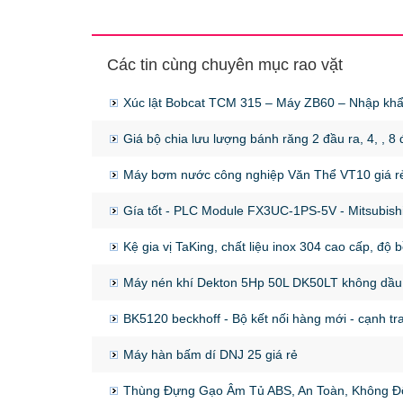
Các tin cùng chuyên mục rao vặt
Xúc lật Bobcat TCM 315 – Máy ZB60 – Nhập kh
Giá bộ chia lưu lượng bánh răng 2 đầu ra, 4, , 8 
Máy bơm nước công nghiệp Văn Thể VT10 giá r
Gía tốt - PLC Module FX3UC-1PS-5V - Mitsubis
Kệ gia vị TaKing, chất liệu inox 304 cao cấp, độ 
Máy nén khí Dekton 5Hp 50L DK50LT không dầu 
BK5120 beckhoff - Bộ kết nối hàng mới - cạnh tra
Máy hàn bấm dí DNJ 25 giá rẻ
Thùng Đựng Gạo Âm Tủ ABS, An Toàn, Không Độ