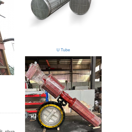
U Tube
ất, nhựa,