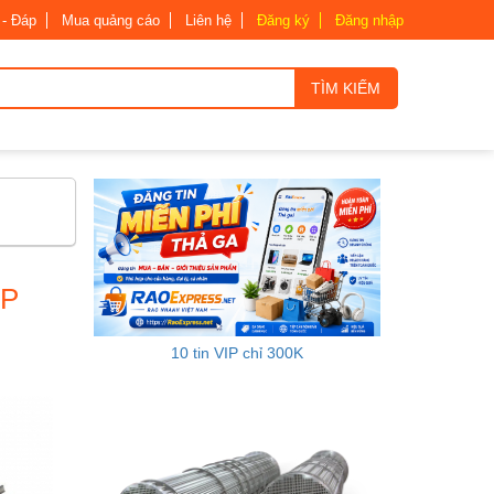
 - Đáp
Mua quảng cáo
Liên hệ
Đăng ký
Đăng nhập
TÌM KIẾM
ỆP
10 tin VIP chỉ 300K