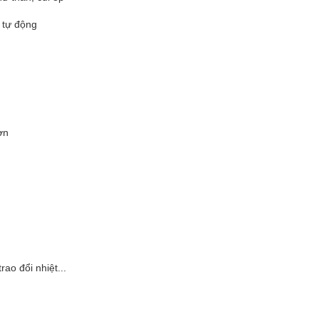
 tự động
ơn
rao đổi nhiệt...