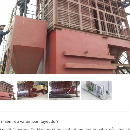
 nhiên liệu và an toàn tuyệt đối?
ải nhiệt (Thermal Oil Heater) phục vụ đa dạng ngành nghề: gỗ, hóa ch