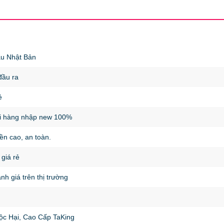
ẩu Nhật Bản
đầu ra
ẻ
hi hàng nhập new 100%
bền cao, an toàn.
giá rẻ
nh giá trên thị trường
c Hại, Cao Cấp TaKing