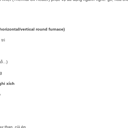
(horizontal/vertical round furnace)
trì
ỗ...)
ng
ghi xích
p
hư than, củi ép