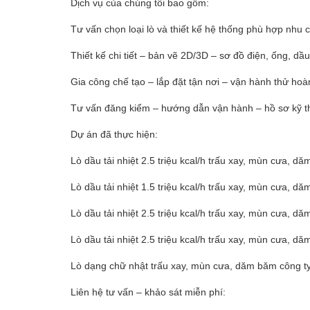
Dịch vụ của chúng tôi bao gồm:
Việc làm
Tư vấn chọn loại lò và thiết kế hệ thống phù hợp nhu 
Thiết kế chi tiết – bản vẽ 2D/3D – sơ đồ điện, ống, dầu
Gia công chế tạo – lắp đặt tận nơi – vận hành thử hoà
Tư vấn đăng kiểm – hướng dẫn vận hành – hồ sơ kỹ t
Dự án đã thực hiện:
Lò dầu tải nhiệt 2.5 triệu kcal/h trấu xay, mùn cưa,
Lò dầu tải nhiệt 1.5 triệu kcal/h trấu xay, mùn cưa,
Lò dầu tải nhiệt 2.5 triệu kcal/h trấu xay, mùn cưa,
Lò dầu tải nhiệt 2.5 triệu kcal/h trấu xay, mùn cưa, 
Lò dạng chữ nhật trấu xay, mùn cưa, dăm băm công t
Liên hệ tư vấn – khảo sát miễn phí: