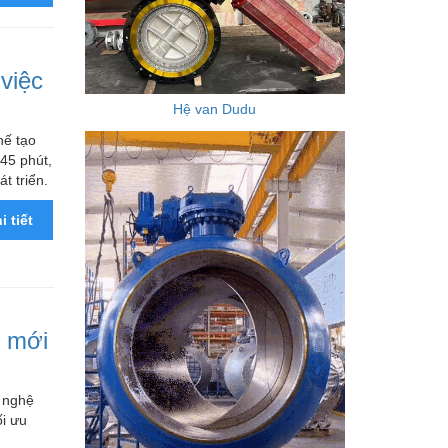
việc
Hệ van Dudu
hế tạo
 45 phút,
t triển.
i tiết
ệ mới
g nghệ
ối ưu