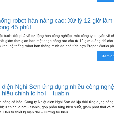
hống robot hàn nâng cao: Xử lý 12 giờ làm 
rong 45 phút
ột bước đột phá về tự động hóa công nghiệp, một công ty chuyên về c
cắt giảm thời gian hàn một đoạn hàng rào cầu từ 12 giờ xuống chỉ còn
n khai hệ thống robot hàn thông minh do nhà tích hợp Proper Works phá
Xem ch
t điện Nghi Sơn ứng dụng nhiều công ngh
 hiệu chỉnh lò hơi – tuabin
n sóng số hóa, Công ty Nhiệt điện Nghi Sơn đã kịp thời ứng dụng côn
 hiệu chỉnh lò hơi - tuabin, góp phần tăng hiệu suất, giảm phát thải và t
. Đầu tư thiết bị hiện đại – Hướng tới hiệu