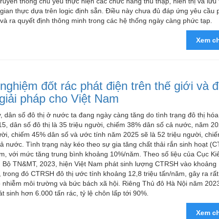
uyền thống chủ yếu thực hiện các chức năng thu thập, hiển thị và lưu 
i gian thực dựa trên logic định sẵn. Điều này chưa đủ đáp ứng yêu cầu
 và ra quyết định thông minh trong các hệ thống ngày càng phức tạp.
Xem ch
nghiệm đốt rác phát điện trên thế giới và 
 giải pháp cho Việt Nam
, dân số đô thị ở nước ta đang ngày càng tăng do tình trạng đô thị hóa,
, dân số đô thị là 35 triệu người, chiếm 38% dân số cả nước, năm 20
ười, chiếm 45% dân số và ước tính năm 2025 sẽ là 52 triệu người, ch
ả nước. Tình trạng này kéo theo sự gia tăng chất thải rắn sinh hoạt 
m, với mức tăng trung bình khoảng 10%/năm. Theo số liệu của Cục Ki
, Bộ TN&MT, 2023, hiện Việt Nam phát sinh lượng CTRSH vào khoảng 1
 trong đó CTRSH đô thị ước tính khoảng 12,8 triệu tấn/năm, gây ra rất
ô nhiễm môi trường và bức bách xã hội. Riêng Thủ đô Hà Nội năm 202
t sinh hơn 6.000 tấn rác, tỷ lệ chôn lấp tới 90%.
Xem ch