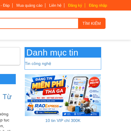
 - Đáp
Mua quảng cáo
Liên hệ
Đăng ký
Đăng nhập
TÌM KIẾM
Danh mục tin
Tin công nghệ
: Từ
hướng
p tục
10 tin VIP chỉ 300K
ên,