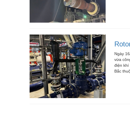
Mua bán xe
Mua bán xe
Roto
Bất động sản
Ngày 16/
Bất động sản
vừa công
điện khí
Nhà đất
Bắc thu
Cho thuê
Việc làm
Việc làm