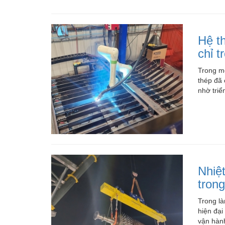
Hệ t
Vật liệu xây dựng
chỉ t
Vật liệu xây dựng
Trong m
Vật liệu xây dựng
thép đã 
nhờ triể
Đồ cũ
Đồ cũ
Nhiệ
Đồ cũ
trong
Trong là
hiện đại
Mua bán xe
vận hành