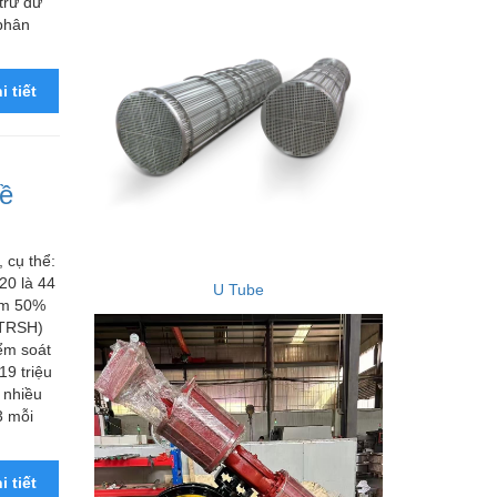
trữ dữ
 phân
i tiết
đề
 cụ thể:
20 là 44
U Tube
iếm 50%
(CTRSH)
ểm soát
9 triệu
 nhiều
3 mỗi
i tiết