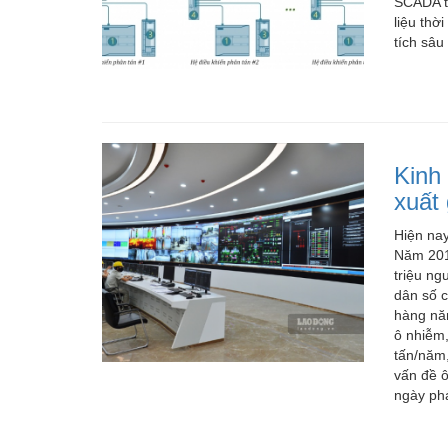
SCADA tr
liệu thờ
Linh kiện
tích sâu
Thiết bị Điện lạnh
Kinh 
Tìm đại lý phân phối
xuất
Tìm đại lý phân phối
Hiện nay
Tìm đại lý phân phối chiết khấu cao
Năm 2015
triệu ng
dân số c
hàng nă
ô nhiễm
Dịch vụ bảo trì
tấn/năm,
vấn đề 
Dịch vụ bảo trì thiết bị
ngày phá
Dịch vụ bảo trì thiết bị