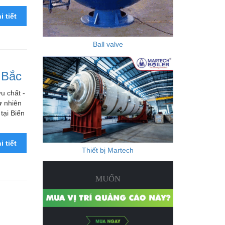
i tiết
Ball valve
 Bắc
u chất -
ự nhiên
tại Biển
i tiết
Thiết bị Martech